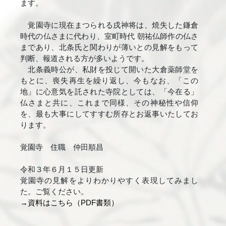
ます。
覚園寺に現在まつられる戌神将は、焼失した鎌倉
時代の仏さまに代わり、室町時代 朝祐仏師作の仏さ
まであり、北条氏と関わりが薄いとの見解をもって
判断、報道される方が多いようです。
北条義時公が、私財を投じて開いた大倉薬師堂を
もとに、喪失再生を繰り返し、今もなお、「この
地」に心意気を託された寺院としては、「今在る」
仏さまと共に、これまで同様、その神秘性や信仰
を、最も大事にしてすすむ所存とお返事いたしてお
ります。
覚園寺 住職 仲田順昌
令和３年６月１５日更新
覚園寺の見解をよりわかりやすく表現してみまし
た。ご覧ください。
→資料はこちら（PDF書類）