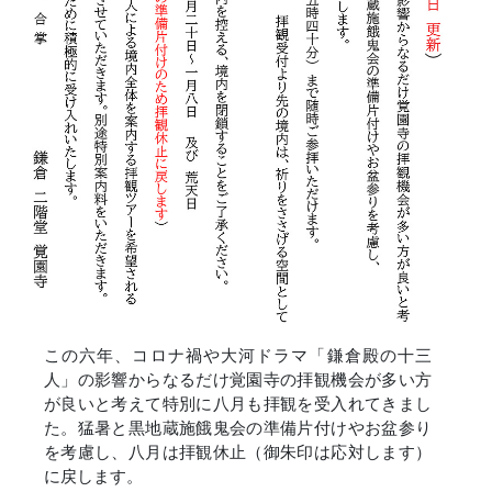
この六年、コロナ禍や大河ドラマ「鎌倉殿の十三
人」の影響からなるだけ覚園寺の拝観機会が多い方
が良いと考えて特別に八月も拝観を受入れてきまし
た。猛暑と黒地蔵施餓鬼会の準備片付けやお盆参り
を考慮し、八月は拝観休止（御朱印は応対します）
に戻します。